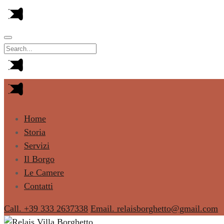
Home
Storia
Servizi
Il Borgo
Le Camere
Contatti
Call. +39 333 2637338
Email. relaisborghetto@gmail.com